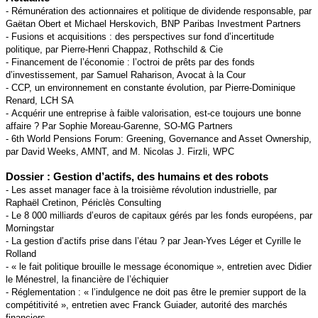
- Rémunération des actionnaires et politique de dividende responsable, par
Gaëtan Obert et Michael Herskovich, BNP Paribas Investment Partners
- Fusions et acquisitions : des perspectives sur fond d’incertitude
politique, par Pierre-Henri Chappaz, Rothschild & Cie
- Financement de l’économie : l’octroi de prêts par des fonds
d’investissement, par Samuel Raharison, Avocat à la Cour
- CCP, un environnement en constante évolution, par Pierre-Dominique
Renard, LCH SA
- Acquérir une entreprise à faible valorisation, est-ce toujours une bonne
affaire ? Par Sophie Moreau-Garenne, SO-MG Partners
- 6th World Pensions Forum: Greening, Governance and Asset Ownership,
par David Weeks, AMNT, and M. Nicolas J. Firzli, WPC
Dossier : Gestion d’actifs, des humains et des robots
- Les asset manager face à la troisième révolution industrielle, par
Raphaël Cretinon, Périclès Consulting
- Le 8 000 milliards d’euros de capitaux gérés par les fonds européens, par
Morningstar
- La gestion d’actifs prise dans l’étau ? par Jean-Yves Léger et Cyrille le
Rolland
- « le fait politique brouille le message économique », entretien avec Didier
le Ménestrel, la financière de l’échiquier
- Réglementation : « l’indulgence ne doit pas être le premier support de la
compétitivité », entretien avec Franck Guiader, autorité des marchés
financiers