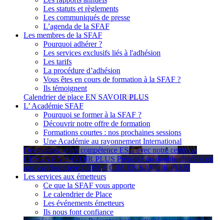
Les statuts et règlements
Les communiqués de presse
L’agenda de la SFAF
Les membres de la SFAF
Pourquoi adhérer ?
Les services exclusifs liés à l'adhésion
Les tarifs
La procédure d’adhésion
Vous êtes en cours de formation à la SFAF ?
Ils témoignent
Calendrier de place
EN SAVOIR PLUS
L’ Académie SFAF
Pourquoi se former à la SFAF ?
Découvrir notre offre de formation
Formations courtes : nos prochaines sessions
Une Académie au rayonnement International
Développez votre compétence ESG avec notre certificat
CESGA
EN SAVOIR PLUS
Préparez un double diplôme en
analyse financière CEFA + CIIA
EN SAVOIR PLUS
Les services aux émetteurs
Ce que la SFAF vous apporte
Le calendrier de Place
Les événements émetteurs
Ils nous font confiance