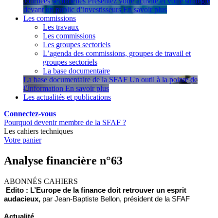
Journées sectorielles
Présentez votre activité et votre stratégie
devant un public d’investisseurs
En savoir plus
Les commissions
Les travaux
Les commissions
Les groupes sectoriels
L’agenda des commissions, groupes de travail et
groupes sectoriels
La base documentaire
La base documentaire de la SFAF
Un outil à la pointe de
l’information
En savoir plus
Les actualités et publications
Connectez-vous
Pourquoi devenir membre de la SFAF ?
Les cahiers techniques
Votre panier
Analyse financière n°63
ABONNÉS CAHIERS
Edito : L’Europe de la finance doit retrouver un esprit
audacieux,
par Jean-Baptiste Bellon, président de la SFAF
Actualité