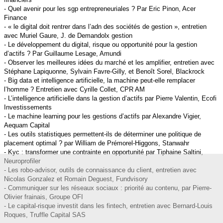
- Quel avenir pour les sgp entrepreneuriales ? Par Eric Pinon, Acer
Finance
- « le digital doit rentrer dans l’adn des sociétés de gestion », entretien
avec Muriel Gaure, J. de Demandolx gestion
- Le développement du digital, risque ou opportunité pour la gestion
d’actifs ? Par Guillaume Lesage, Amundi
- Observer les meilleures idées du marché et les amplifier, entretien avec
Stéphane Lapiquonne, Sylvain Favre-Gilly, et Benoît Sorel, Blackrock
- Big data et intelligence artificielle, la machine peut-elle remplacer
l’homme ? Entretien avec Cyrille Collet, CPR AM
- L’intelligence artificielle dans la gestion d’actifs par Pierre Valentin, Ecofi
Investissements
- Le machine learning pour les gestions d’actifs par Alexandre Vigier,
Aequam Capital
- Les outils statistiques permettent-ils de déterminer une politique de
placement optimal ? par William de Prémorel-Higgons, Stanwahr
- Kyc : transformer une contrainte en opportunité par Tiphaine Saltini,
Neuroprofiler
- Les robo-advisor, outils de connaissance du client, entretien avec
Nicolas Gonzalez et Romain Deguest, Fundvisory
- Communiquer sur les réseaux sociaux : priorité au contenu, par Pierre-
Olivier frainais, Groupe OFI
- Le capital-risque investit dans les fintech, entretien avec Bernard-Louis
Roques, Truffle Capital SAS