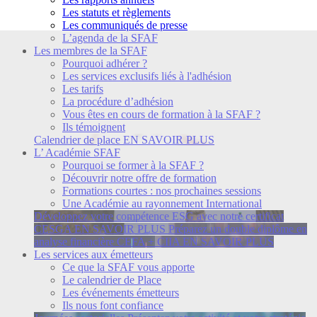
Les statuts et règlements
Les communiqués de presse
L’agenda de la SFAF
Les membres de la SFAF
Pourquoi adhérer ?
Les services exclusifs liés à l'adhésion
Les tarifs
La procédure d’adhésion
Vous êtes en cours de formation à la SFAF ?
Ils témoignent
Calendrier de place
EN SAVOIR PLUS
L’ Académie SFAF
Pourquoi se former à la SFAF ?
Découvrir notre offre de formation
Formations courtes : nos prochaines sessions
Une Académie au rayonnement International
Développez votre compétence ESG avec notre certificat
CESGA
EN SAVOIR PLUS
Préparez un double diplôme en
analyse financière CEFA + CIIA
EN SAVOIR PLUS
Les services aux émetteurs
Ce que la SFAF vous apporte
Le calendrier de Place
Les événements émetteurs
Ils nous font confiance