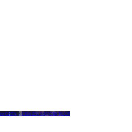
ière CEFA + CIIA
EN SAVOIR PLUS