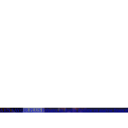
GA
EN SAVOIR PLUS
Préparez un double diplôme en analyse financ