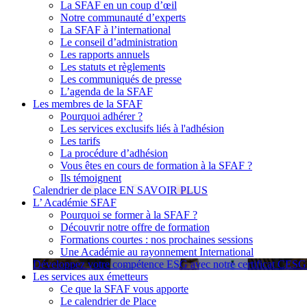
La SFAF en un coup d’œil
Notre communauté d’experts
La SFAF à l’international
Le conseil d’administration
Les rapports annuels
Les statuts et règlements
Les communiqués de presse
L’agenda de la SFAF
Les membres de la SFAF
Pourquoi adhérer ?
Les services exclusifs liés à l'adhésion
Les tarifs
La procédure d’adhésion
Vous êtes en cours de formation à la SFAF ?
Ils témoignent
Calendrier de place
EN SAVOIR PLUS
L’ Académie SFAF
Pourquoi se former à la SFAF ?
Découvrir notre offre de formation
Formations courtes : nos prochaines sessions
Une Académie au rayonnement International
Développez votre compétence ESG avec notre certificat CES
Les services aux émetteurs
Ce que la SFAF vous apporte
Le calendrier de Place