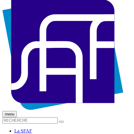
menu
La SFAF