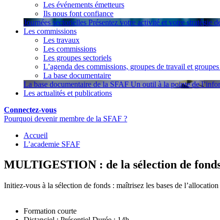
Les événements émetteurs
Ils nous font confiance
Journées sectorielles
Présentez votre activité et votre stratégie 
Les commissions
Les travaux
Les commissions
Les groupes sectoriels
L’agenda des commissions, groupes de travail et groupes 
La base documentaire
La base documentaire de la SFAF
Un outil à la pointe de l’inf
Les actualités et publications
Connectez-vous
Pourquoi devenir membre de la SFAF ?
Accueil
L’academie SFAF
MULTIGESTION : de la sélection de fonds à
Initiez-vous à la sélection de fonds : maîtrisez les bases de l’allocatio
Formation courte
Distanciel ; Présentiel
Durée : 14h